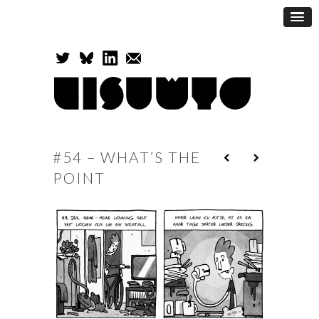
#54 – WHAT’S THE
POINT