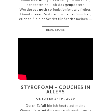
keine Beachtung. Es ist lediglich ein Post,
der testen soll, ob das geupdatete
Wordpress noch so funktioniert wie früher.
Damit dieser Post dennoch einen Sinn hat,
erleben Sie hier Schritt für Schritt meinen ...
READ MORE
STYROFOAM – COUCHES IN
ALLEYS
OKTOBER 24TH, 2019
Durch Zufall bin ich heute auf meine
Wunschliste bei Amazon.co.uk gestolpert -